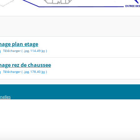
mage plan etage
Télécharger
( .
jpg
,
114.49
ko
)
mage rez de chaussee
Télécharger
( .
jpg
,
178.40
ko
)
nelles