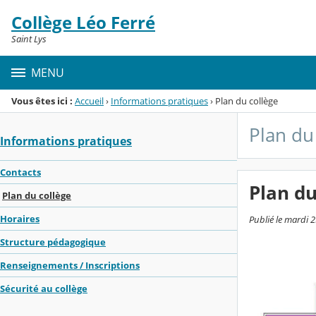
Panneau de gestion des cookies
Collège Léo Ferré
Menu de la rubrique
Contenu
Saint Lys
MENU
Vous êtes ici :
Accueil
›
Informations pratiques
›
Plan du collège
Plan du
Informations pratiques
Contacts
Plan du
Plan du collège
Horaires
Publié le mardi 
Structure pédagogique
Renseignements / Inscriptions
Sécurité au collège