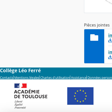
Pièces jointes
i
i
Collège Léo Ferré
Contacts
Mentions légales
Chartes d'utilisation
Assistance
Données person