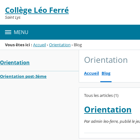
Panneau de gestion des cookies
Collège Léo Ferré
Menu de la rubrique
Contenu
Saint Lys
MENU
Vous êtes ici :
Accueil
›
Orientation
›
Blog
Orientation
Orientation
Accueil
Blog
Orientation post-3ème
Tous les articles (1)
Orientation
Par admin leo-ferre, publié le j