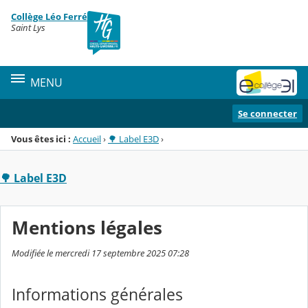
Panneau de gestion des cookies
Collège Léo Ferré
Menu de la rubrique
Contenu
Saint Lys
MENU
Se connecter
Vous êtes ici :
Accueil
›
🌳 Label E3D
›
🌳 Label E3D
Mentions légales
Modifiée le mercredi 17 septembre 2025 07:28
Informations générales