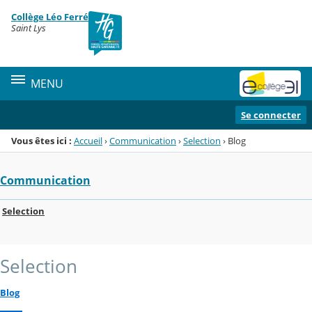
Panneau de gestion des cookies
Collège Léo Ferré
Menu de la rubrique
Contenu
Saint Lys
MENU
Se connecter
Vous êtes ici :
Accueil
›
Communication
›
Selection
›
Blog
Communication
Selection
Selection
Blog